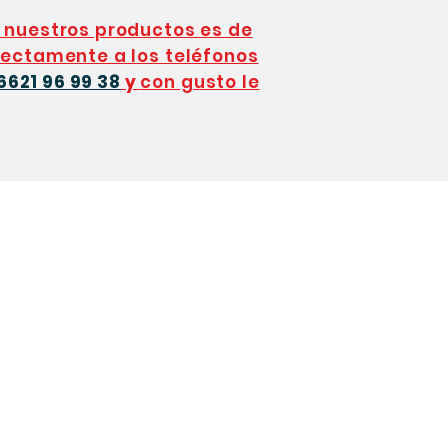
 nuestros productos es de
ectamente a los teléfonos
6621 96 99 38
y
con gusto le
EL. (662) 216 40 71 y (662) 216 56 26
colchonsonora@gmail.co
m
za no.333 Esq. con Aguascalientes
Hmo. Son.