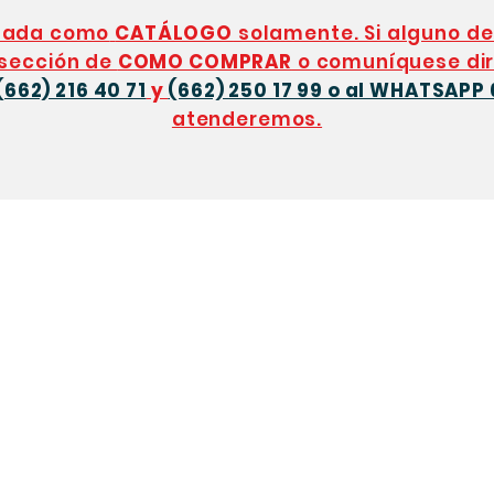
eñada como
CATÁLOGO
solamente. Si alguno de
 sección de
COMO COMPRAR
o comuníquese dir
(662) 216 40 71
y
(662) 250 17 99 o al WHATSAPP 
atenderemos.
Contacto
T
Cómo Comprar
Manuel I. Loai