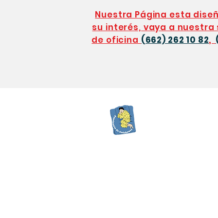
Nuestra Página esta dis
su interés, vaya a nuestra
de oficina
(662) 262 10 82
,
Colchones
Juego
Completo
Colchones de
Cuna
Protectore
s