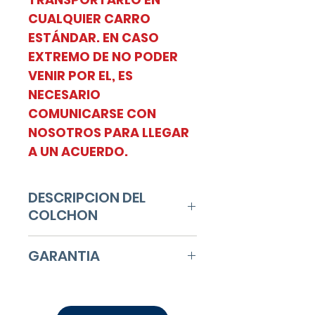
CUALQUIER CARRO
ESTÁNDAR. EN CASO
EXTREMO DE NO PODER
VENIR POR EL, ES
NECESARIO
COMUNICARSE CON
NOSOTROS PARA LLEGAR
A UN ACUERDO.
DESCRIPCION DEL
COLCHON
NIVEL DE FIRMEZA: FIRME
GARANTIA
Colchón de placa de
Hule Espuma de buena
CUENTA CON 1 AÑO DE
densidad, forrado con
GARANTIA