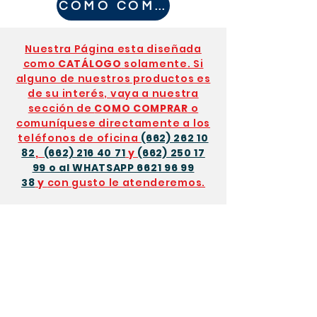
COMO COMPRAR
tela lisa rayada y sin
DIRECTAMENTE CON
costura. Es un Colchón
NOSOTROS
Sencillo a la vista y
Nuestra Página esta diseñada
como
CATÁLOGO
solamente. Si
económico pero da muy
alguno de nuestros productos es
buen soporte al cuerpo
de su interés, vaya a nuestra
garantizando un buen
sección de
COMO COMPRAR
o
comuníquese directamente a los
descanso.
Se fabrica
teléfonos de oficina
(662) 262 10
directamente con
82
,
(662) 216 40 71
y
(662) 250 17
nosotros y en dado
99 o al WHATSAPP 6621 96 99
38
y
con gusto le atenderemos.
caso de querer una
medida especifica se
puede fabricar.
ENTRE MAS ALTA SEA LA
DENSIDAD DEL HULE
ESPUMA, MEJOR FIRMEZA
Y SOPORTE TENDRA EL