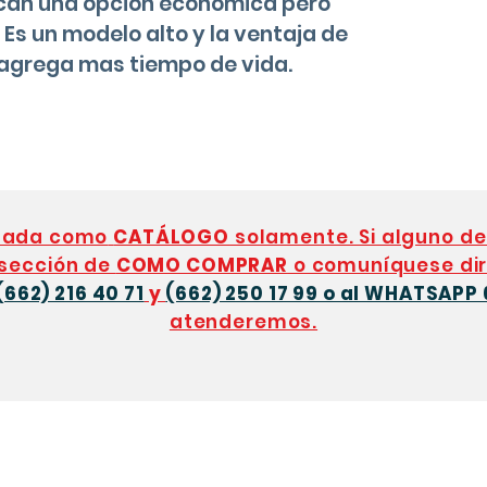
scan una opción economica pero
Es un modelo alto y la ventaja de
 agrega mas tiempo de vida.
eñada como
CATÁLOGO
solamente. Si alguno de
 sección de
COMO COMPRAR
o comuníquese dir
(662) 216 40 71
y
(662) 250 17 99 o al WHATSAPP 
atenderemos.
Contacto
T