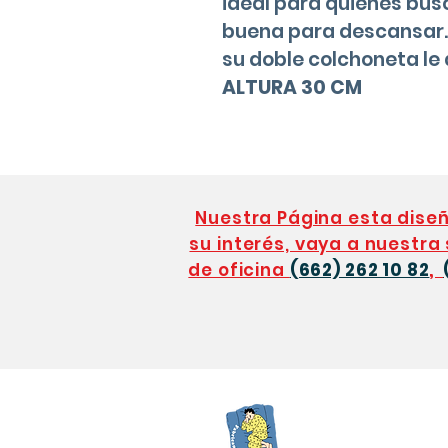
ideal para quienes bu
buena para descansar. 
su doble colchoneta le
ALTURA 30 CM
Nuestra Página esta dis
su interés, vaya a nuestra
de oficina
(662) 262 10 82
,
Colchones