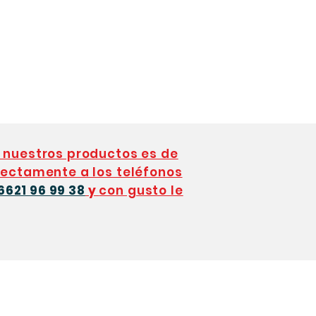
 nuestros productos es de
ectamente a los teléfonos
6621 96 99 38
y
con gusto le
EL. (662) 216 40 71 y (662) 216 56 26