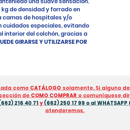
anteniedo una suave sensación.
0 kg de densidad y forrado en
ra camas de hospitales y/o
 cuidados especiales, evitando
 interior del colchón, gracias a
UEDE GIRARSE Y UTILIZARSE POR
eñada como
CATÁLOGO
solamente. Si alguno de
 sección de
COMO COMPRAR
o comuníquese dir
(662) 216 40 71
y
(662) 250 17 99 o al WHATSAPP 
atenderemos.