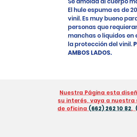
Se amolda al cuerpo m
El hule espuma es de 2
vinil. Es muy bueno pa
personas que requieran
manchas o liquidos en el
la protección del vinil.
P
AMBOS LADOS.
Nuestra Página esta dis
su interés, vaya a nuestra
de oficina
(662) 262 10 82
,