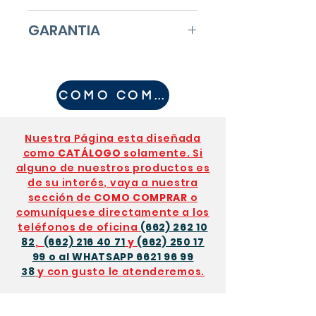
Euro Pillow Top. ,Tapa
EL BOX ESTA FABRICADO
GARANTIA
tela Stretch. Cajón tela
CON UNA MALLA DE
Jacquard. Resorte
ACERO REFORZADA, TIENE
CUENTA CON GARANTIA
Bonell 6V
GARANTIA DE 1 AÑO
DE 1 AÑO CON
ACOJINAMIENTO:
Espum
COMO COMPRAR
DIRECTAMENTE CON
NOSOTROS
a HD. Aglutinado. Borra
NOSOTROS, PUEDE
DIRECTAMENTE
Laminada. Cuenta con
ELEGIRSE ENTRE UN
Nuestra Página esta diseñada
como
CATÁLOGO
solamente. Si
una suave Colchoneta
COLOR CLARO U
alguno de nuestros productos es
que le da un extra de
OBSCURO PARA LA TELA
de su interés, vaya a nuestra
confort.
NO ES
DEL FORRO.
sección de
COMO COMPRAR
o
comuníquese directamente a los
NECESARIO VOLTEARLO ,
teléfonos de oficina
(662) 262 10
SE UTILIZA POR UN SOLO
82
,
(662) 216 40 71
y
(662) 250 17
LADO.
99 o al WHATSAPP 6621 96 99
38
y
con gusto le atenderemos.
SOPORTE:
Borra
Laminada
Resortes de acero de